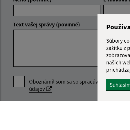
Text vašej správy (povinné)
Použív
Súbory co
zážitku z
zobrazova
našich we
prichádza
Oboznámil som sa so
spracúvaním osobný
Súhlasí
údajov