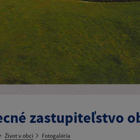
cné zastupiteľstvo o
Život v obci
Fotogaléria