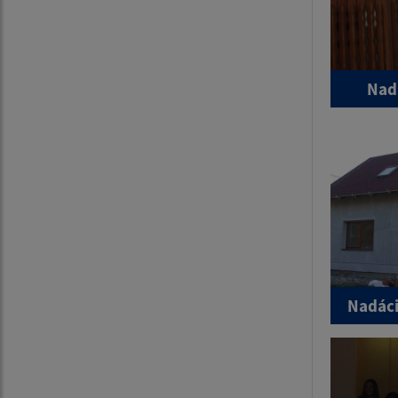
Nad
Nadáci