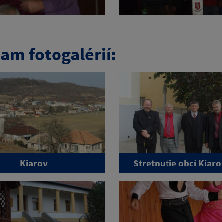
am fotogalérií:
Kiarov
Stretnutie obcí Kiaro