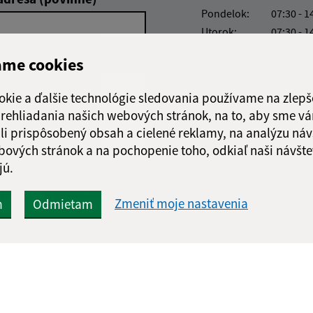
Pondelok:
07:30 - 1
Utorok:
07:30 - 1
Streda:
07:30 - 1
ame cookies
Štvrtok:
07:30 - 1
Piatok:
07:30 - 1
okie a ďalšie technológie sledovania používame na zlepš
 prehliadania našich webových stránok, na to, aby sme v
li prispôsobený obsah a cielené reklamy, na analýzu náv
bových stránok a na pochopenie toho, odkiaľ naši návšte
jú.
Google reCaptcha Response
Odoslať
ch
Zmeniť moje nastavenia
m
Odmietam
správu