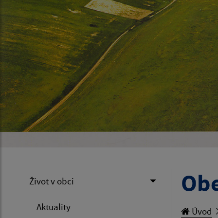
Obe
Život v obci
Aktuality
Úvod