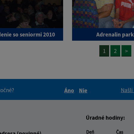
enie so seniormi 2010
Adrenalin park
1
2
>
itočné?
Našli
Áno
Nie
Boli tieto informácie pre 
Boli tieto informáci
Úradné hodiny:
Deň
Čas
adresa (povinné)