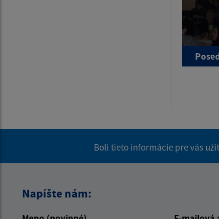
Posed
Boli tieto informácie pre vás už
Napíšte nám:
Meno (povinné)
E-mailová 