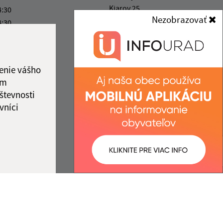
Kiarov 25
4:30
Nezobrazovať
991 06 Želovce
4:30
4:30
podatelna@kiarov.sk
4:30
+421 47 48 811 80
4:30
enie vášho
IČO: 00319376
ám
števnosti
vníci