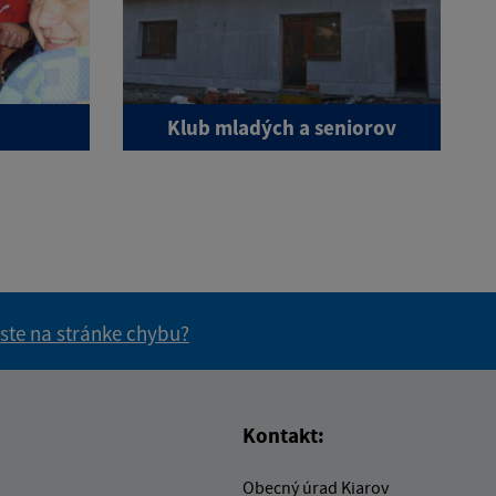
Klub mladých a seniorov
 ste na stránke chybu?
vás užitočné?
e pre vás užitočné?
Kontakt:
Obecný úrad Kiarov