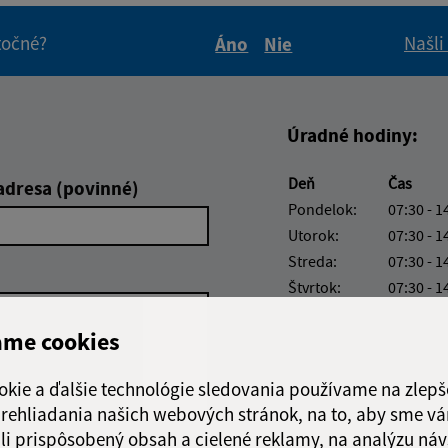
itočné?
Našli
Áno
Nie
Boli tieto informácie pre 
Boli tieto informáci
Úradné hodiny:
Deň
Čas
adresa (povinné)
Pondelok:
07:30 - 1
Utorok:
07:30 - 1
Streda:
07:30 - 1
Štvrtok:
07:30 - 1
Piatok:
07:30 - 1
ame cookies
okie a ďalšie technológie sledovania používame na zlepš
 prehliadania našich webových stránok, na to, aby sme v
li prispôsobený obsah a cielené reklamy, na analýzu náv