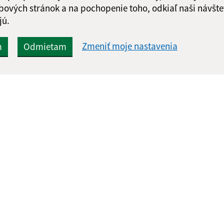
Google reCaptcha Response
bových stránok a na pochopenie toho, odkiaľ naši návšte
Odoslať
ch
správu
jú.
Zmeniť moje nastavenia
m
Odmietam