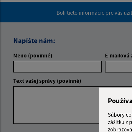
Boli tieto informácie pre vás už
Napíšte nám:
Meno (povinné)
E-mailová 
Text vašej správy (povinné)
Použív
Súbory co
zážitku z
zobrazova