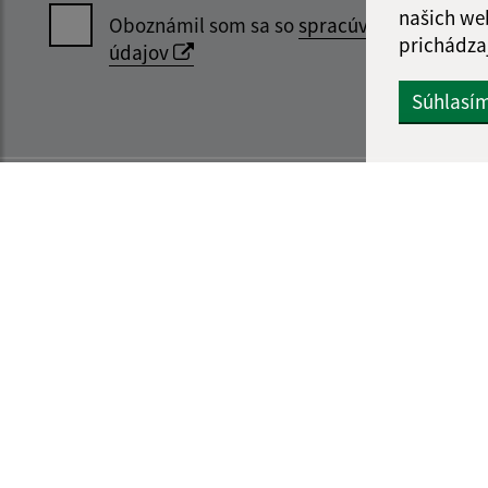
našich we
Oboznámil som sa so
spracúvaním osobný
prichádza
údajov
Súhlasí