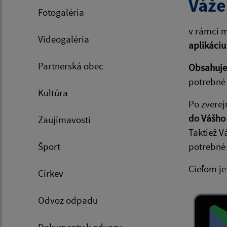
Váže
Fotogaléria
v rámci m
Videogaléria
aplikáciu
Partnerská obec
Obsahuje 
potrebné 
Kultúra
Po zverej
do Vášho
Zaujímavosti
Taktiež V
Šport
potrebné
Cieľom je
Cirkev
Odvoz odpadu
Dokumenty k odvozu