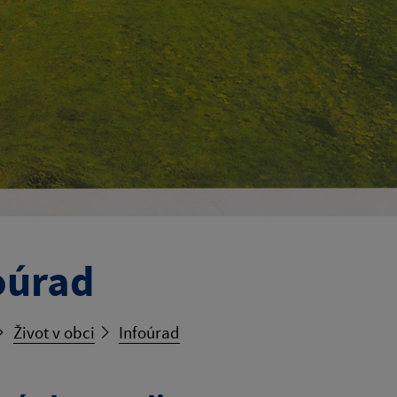
oúrad
Život v obci
Infoúrad