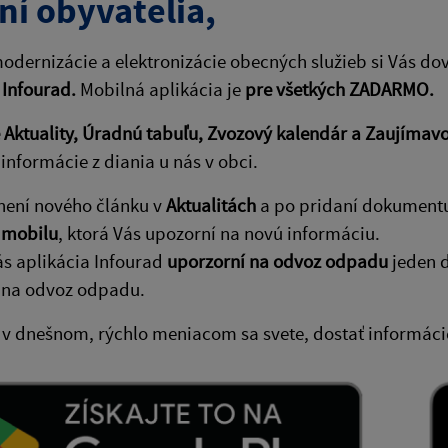
ní obyvatelia,
odernizácie a elektronizácie obecných služieb si Vás do
 Infourad.
Mobilná aplikácia je
pre všetkých ZADARMO.
Aktuality, Úradnú tabuľu, Zvozový kalendár a Zaujímavo
informácie z diania u nás v obci.
není nového článku v
Aktualitách
a po pridaní dokument
 mobilu
, ktorá Vás upozorní na novú informáciu.
ás aplikácia Infourad
uporzorní na odvoz odpadu
jeden d
 na odvoz odpadu.
 v dnešnom, rýchlo meniacom sa svete, dostať informácie