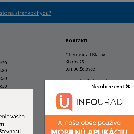
 ste na stránke chybu?
vás užitočné?
e pre vás užitočné?
Kontakt:
Obecný úrad Kiarov
Kiarov 25
4:30
991 06 Želovce
4:30
4:30
podatelna@kiarov.sk
Nezobrazovať
4:30
+421 47 48 811 80
4:30
IČO: 00319376
enie vášho
ám
števnosti