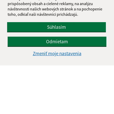
prispôsobený obsah a cielené reklamy, na analýzu
návštevnosti našich webových stránok a na pochopenie
toho, odkiaľ naši návštevníci prichádzajú.
Informácie o stránke:
Súhlasím
Vyhlásenie o prístupnosti
Autorské práva
Odmietam
Ochrana osobných údajov
Zmeniť moje nastavenia
Navigácia:
Vytlačiť aktuálnu stránku
Mapa stránok
Cookies
Rýchle odkazy:
Aktuality
História
Fotogaléria
Kontakty