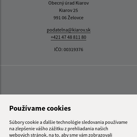
Obecný úrad Kiarov
Kiarov 25
991 06 Želovce
podatelna@kiarov.sk
+421 47 48 811 80
IČO: 00319376
Používame cookies
Súbory cookie a ďalšie technológie sledovania používame
na zlepšenie vášho zážitku z prehliadania našich
webových stránok, na to, aby sme vám zobrazovali