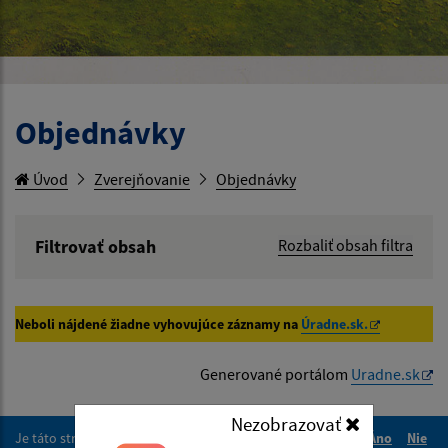
Objednávky
Úvod
Zverejňovanie
Objednávky
Filtrovať obsah
Rozbaliť obsah filtra
Hľadaný výraz:
Neboli nájdené žiadne vyhovujúce záznamy na
Úradne.sk.
Hľadať v:
Generované portálom
Uradne.sk
Typ dátumu:
Nezobrazovať
Je táto stránka užitočná?
Áno
Nie