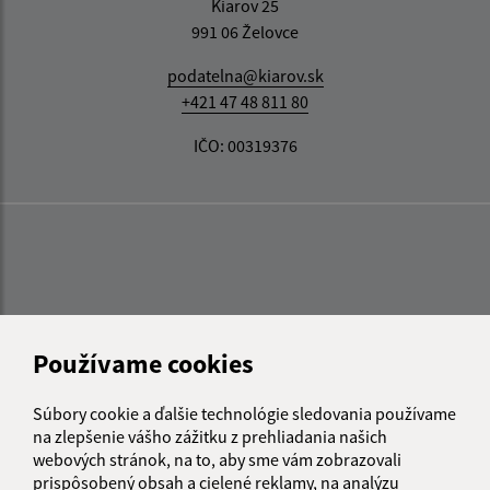
Kiarov 25
991 06 Želovce
podatelna@kiarov.sk
+421 47 48 811 80
IČO: 00319376
Používame cookies
Súbory cookie a ďalšie technológie sledovania používame
na zlepšenie vášho zážitku z prehliadania našich
webových stránok, na to, aby sme vám zobrazovali
prispôsobený obsah a cielené reklamy, na analýzu