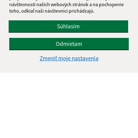
návštevnosti našich webových stránok a na pochopenie
toho, odkiaľ naši návštevníci prichádzajú.
Informácie o stránke:
Súhlasím
Vyhlásenie o prístupnosti
Autorské práva
Odmietam
Ochrana osobných údajov
Navigácia:
Zmeniť moje nastavenia
Vytlačiť aktuálnu stránku
Mapa stránok
Cookies
Rýchle odkazy:
Aktuality
História
Fotogaléria
Kontakty