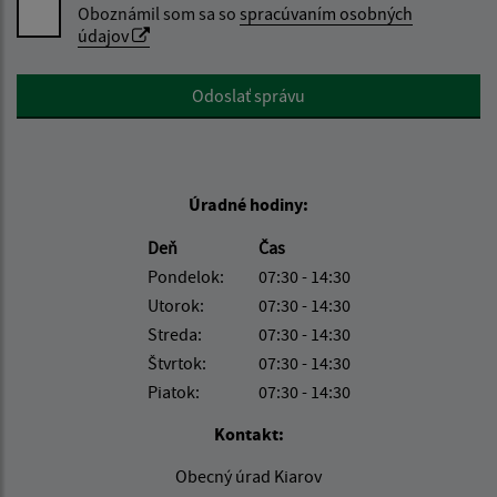
Oboznámil som sa so
spracúvaním osobných
údajov
Google reCaptcha Response
Odoslať správu
Úradné hodiny:
Deň
Čas
Pondelok:
07:30 - 14:30
Utorok:
07:30 - 14:30
Streda:
07:30 - 14:30
Štvrtok:
07:30 - 14:30
Piatok:
07:30 - 14:30
Kontakt:
Obecný úrad Kiarov