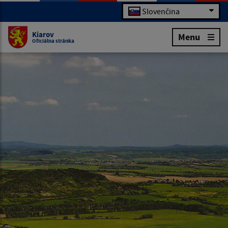
Slovenčina
Kiarov
Menu
Oficiálna stránka