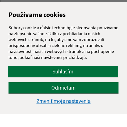
Používame cookies
Súbory cookie a ďalšie technológie sledovania používame
na zlepšenie vášho zážitku z prehliadania našich
webových stránok, na to, aby sme vám zobrazovali
prispôsobený obsah a cielené reklamy, na analýzu
návštevnosti našich webových stránok a na pochopenie
toho, odkiaľ naši návštevníci prichádzajú.
Súhlasím
Informácie o stránke:
Odmietam
Vyhlásenie o prístupnosti
Autorské práva
Zmeniť moje nastavenia
Ochrana osobných údajov
Navigácia:
Vytlačiť aktuálnu stránku