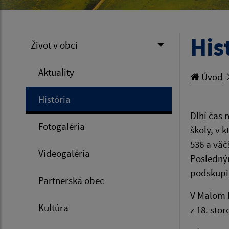
His
Život v obci
Aktuality
Úvod
História
Dlhí čas 
Fotogaléria
školy, v 
536 a väč
Videogaléria
Posledným
podskupin
Partnerská obec
V Malom 
Kultúra
z 18. sto