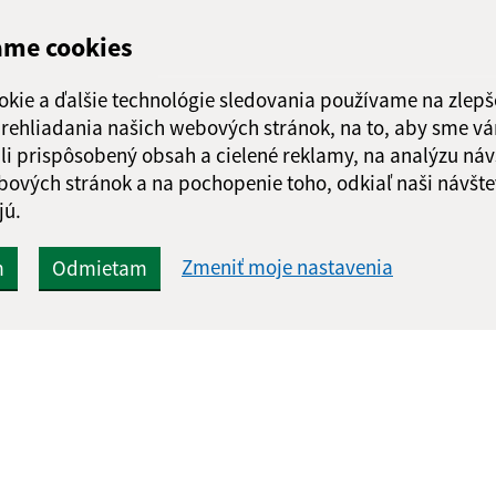
ame cookies
okie a ďalšie technológie sledovania používame na zlepš
 prehliadania našich webových stránok, na to, aby sme v
li prispôsobený obsah a cielené reklamy, na analýzu náv
bových stránok a na pochopenie toho, odkiaľ naši návšte
jú.
Zmeniť moje nastavenia
m
Odmietam
Rýchle odkazy:
Aktualiz