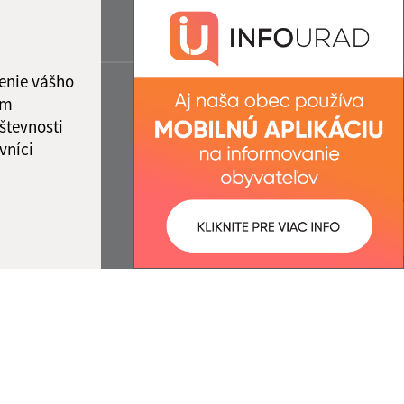
enie vášho
ám
števnosti
vníci
ované:
Správca obsahu: