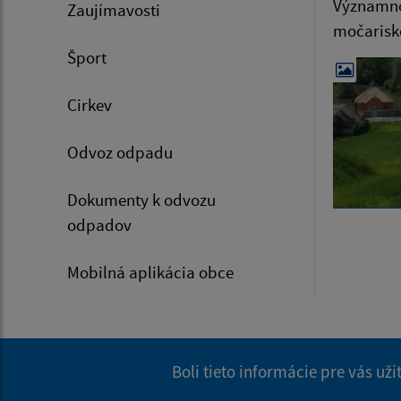
Významnou
Zaujímavosti
močarisko
Šport
Cirkev
Odvoz odpadu
Dokumenty k odvozu
odpadov
Mobilná aplikácia obce
Boli tieto informácie pre vás už