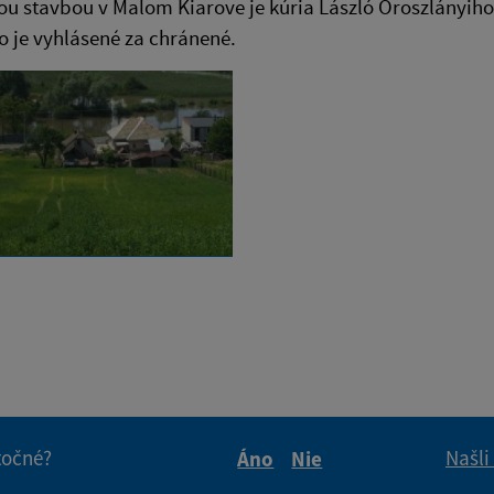
 stavbou v Malom Kiarove je kúria László Oroszlányiho z
 je vyhlásené za chránené.
itočné?
Našli
Áno
Nie
Boli tieto informácie pre 
Boli tieto informáci