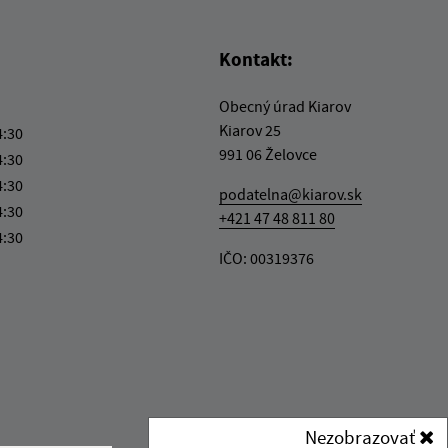
Kontakt:
Obecný úrad Kiarov
Kiarov 25
4:30
991 06 Želovce
4:30
4:30
podatelna@kiarov.sk
4:30
+421 47 48 811 80
4:30
IČO: 00319376
Nezobrazovať