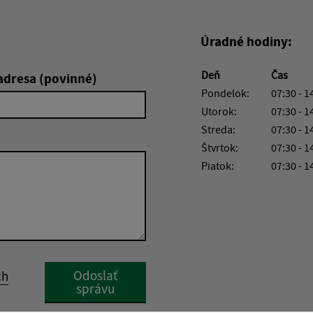
Úradné hodiny:
Deň
Čas
adresa (povinné)
Pondelok:
07:30 - 1
Utorok:
07:30 - 1
Streda:
07:30 - 1
Štvrtok:
07:30 - 1
Piatok:
07:30 - 1
Google reCaptcha Response
Odoslať
ch
správu