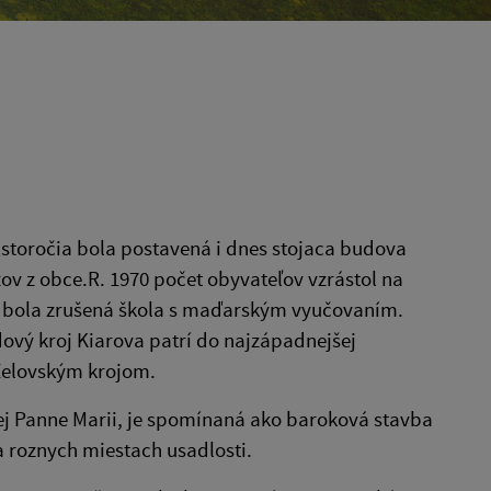
. storočia bola postavená i dnes stojaca budova
žov z obce.R. 1970 počet obyvateľov vzrástol na
978 bola zrušená škola s maďarským vyučovaním.
ový kroj Kiarova patrí do najzápadnejšej
 Želovským krojom.
j Panne Marii, je spomínaná ako baroková stavba
a roznych miestach usadlosti.