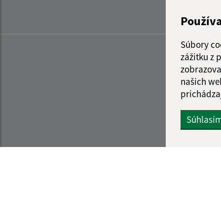
Použív
Súbory co
zážitku z
zobrazova
našich we
prichádza
Súhlasí
Informácie o stránke:
Navigácia: