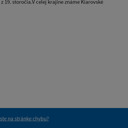
 19. storočia.V celej krajine známe Kiarovské
 ste na stránke chybu?
vás užitočné?
e pre vás užitočné?