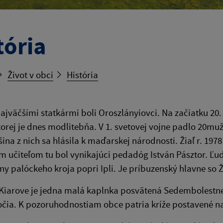
tória
Život v obci
História
najväčšími statkármi boli Oroszlányiovci. Na začiatku 20
ktorej je dnes modlitebňa. V 1. svetovej vojne padlo 20mu
šina z nich sa hlásila k maďarskej národnosti. Žiaľ r. 1
 učiteľom tu bol vynikajúci pedadóg István Pásztor. Ľud
y palóckeho kroja popri Ipli. Je príbuzenský hlavne so
Kiarove je jedna malá kaplnka posvätená Sedembolestne
ročia. K pozoruhodnostiam obce patria kríže postavené n