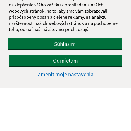
Oboznámil som sa so
spracúvaním osobných
na zlepšenie vášho zážitku z prehliadania našich
údajov
webových stránok, na to, aby sme vám zobrazovali
prispôsobený obsah a cielené reklamy, na analýzu
Google reCaptcha Response
návštevnosti našich webových stránok a na pochopenie
Odoslať správu
toho, odkiaľ naši návštevníci prichádzajú.
Súhlasím
Úradné hodiny:
Odmietam
Deň
Čas
Pondelok:
07:30 - 14:30
Zmeniť moje nastavenia
Utorok:
07:30 - 14:30
Streda:
07:30 - 14:30
Štvrtok:
07:30 - 14:30
Piatok:
07:30 - 14:30
Kontakt:
Obecný úrad Kiarov