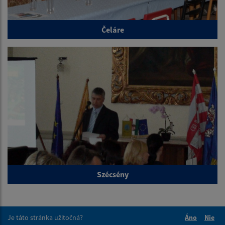
Čeláre
Szécsény
Je táto stránka užitočná?
Áno
Nie