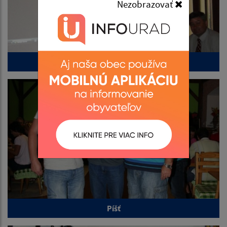
Nezobrazovať
Glabušovce
Píšť