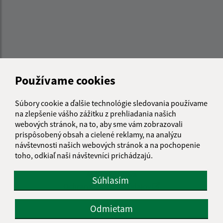
Používame cookies
Súbory cookie a ďalšie technológie sledovania používame
na zlepšenie vášho zážitku z prehliadania našich
webových stránok, na to, aby sme vám zobrazovali
prispôsobený obsah a cielené reklamy, na analýzu
Informácie o stránke:
návštevnosti našich webových stránok a na pochopenie
toho, odkiaľ naši návštevníci prichádzajú.
Vyhlásenie o prístupnosti
Autorské práva
Súhlasím
Ochrana osobných údajov
Navigácia:
Odmietam