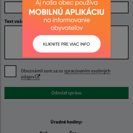
Text vašej správy (povinné)
Oboznámil som sa so
spracúvaním osobných
údajov
Google reCaptcha Response
Odoslať správu
Úradné hodiny: