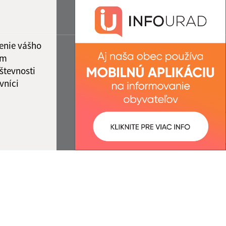
enie vášho
ám
števnosti
vníci
ované:
Správca obsahu: