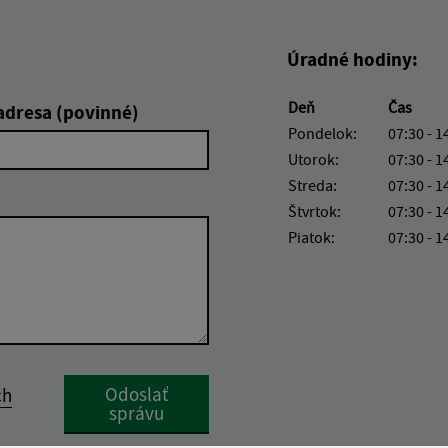
Úradné hodiny:
Deň
Čas
adresa (povinné)
Pondelok:
07:30 - 1
Utorok:
07:30 - 1
Streda:
07:30 - 1
Štvrtok:
07:30 - 1
Piatok:
07:30 - 1
Google reCaptcha Response
Odoslať
ch
správu