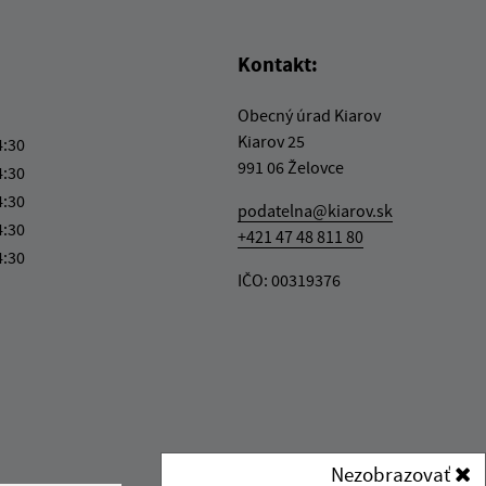
Kontakt:
Obecný úrad Kiarov
Kiarov 25
4:30
991 06 Želovce
4:30
4:30
podatelna@kiarov.sk
4:30
+421 47 48 811 80
4:30
IČO: 00319376
Nezobrazovať