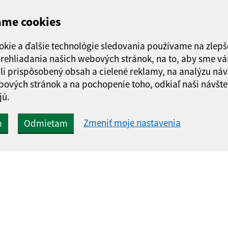
ame cookies
okie a ďalšie technológie sledovania používame na zlepš
 prehliadania našich webových stránok, na to, aby sme v
li prispôsobený obsah a cielené reklamy, na analýzu náv
bových stránok a na pochopenie toho, odkiaľ naši návšte
jú.
Zmeniť moje nastavenia
m
Odmietam
Rýchle odkazy:
Aktualiz