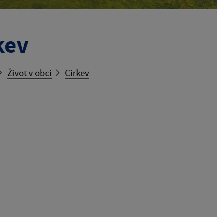
kev
Život v obci
Cirkev