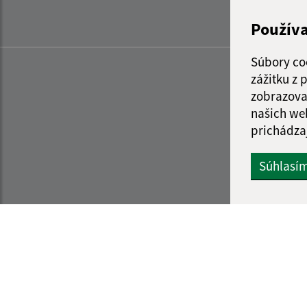
Použív
Súbory co
zážitku z
zobrazova
našich we
prichádza
Súhlasí
Informácie o stránke:
Navigácia: