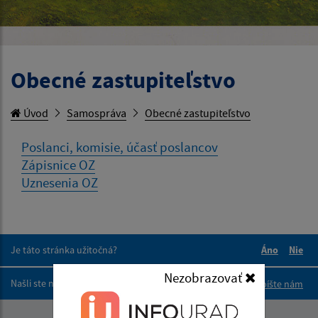
Obecné zastupiteľstvo
Úvod
Samospráva
Obecné zastupiteľstvo
Poslanci, komisie, účasť poslancov
Zápisnice OZ
Uznesenia OZ
Je táto stránka užitočná?
Áno
Nie
Boli tieto 
Boli 
Nezobrazovať
Našli ste na stránke chybu?
Napíšte nám