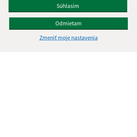
Vyhlásenie o prístupnosti
Súhlasím
Autorské práva
Ochrana osobných údajov
Odmietam
Navigácia:
Zmeniť moje nastavenia
Vytlačiť aktuálnu stránku
Mapa stránok
Cookies
Rýchle odkazy:
Aktuality
História
Fotogaléria
Kontakty
Aktualizované:
04.08.2026 08:35 hod.
RSS