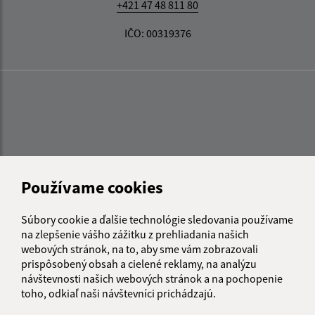
+421 47 48 811 80
IČO: 00319376
Používame cookies
Súbory cookie a ďalšie technológie sledovania používame
na zlepšenie vášho zážitku z prehliadania našich
webových stránok, na to, aby sme vám zobrazovali
prispôsobený obsah a cielené reklamy, na analýzu
návštevnosti našich webových stránok a na pochopenie
toho, odkiaľ naši návštevníci prichádzajú.
Informácie o stránke: