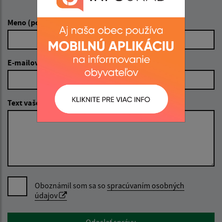
Napíšte nám:
Meno (povinné)
E-mailová adresa (povinné)
Text vašej správy (povinné)
Oboznámil som sa so
spracúvaním osobných
údajov
Google reCaptcha Response