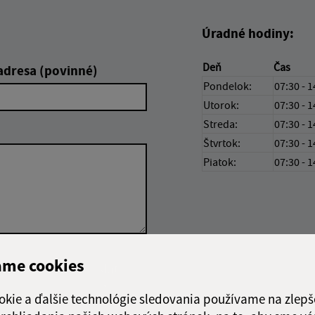
Úradné hodiny:
Deň
Čas
adresa (povinné)
Pondelok:
07:30 - 1
Utorok:
07:30 - 1
Streda:
07:30 - 1
Štvrtok:
07:30 - 1
Piatok:
07:30 - 1
ame cookies
Google reCaptcha Response
Odoslať
ch
správu
okie a ďalšie technológie sledovania používame na zlepš