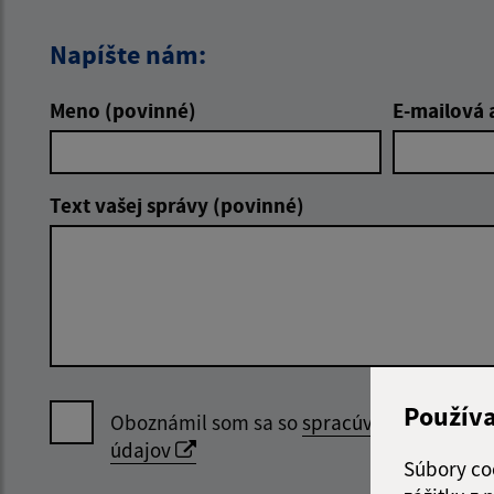
Napíšte nám:
Meno (povinné)
E-mailová 
Text vašej správy (povinné)
Použív
Oboznámil som sa so
spracúvaním osobný
údajov
Súbory co