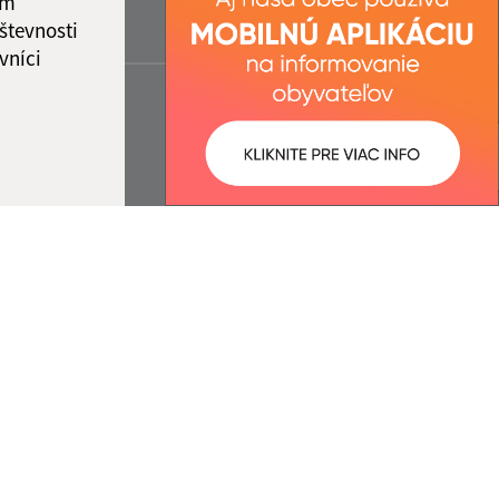
ám
števnosti
vníci
ované:
Správca obsahu: