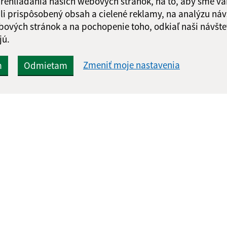
 prehliadania našich webových stránok, na to, aby sme v
li prispôsobený obsah a cielené reklamy, na analýzu náv
bových stránok a na pochopenie toho, odkiaľ naši návšte
jú.
Zmeniť moje nastavenia
m
Odmietam
Rýchle odkazy:
Aktualiz