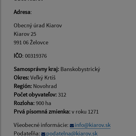
Adresa
:
Obecný úrad Kiarov
Kiarov 25
991 06 Želovce
IČO
: 00319376
Samosprávny kraj:
Banskobystrický
Okres:
Veľký Krtíš
Región:
Novohrad
Počet obyvateľov:
312
Rozloha:
900 ha
Prvá písomná zmienka:
v roku 1271
Všeobecné informácie:
info@kiarov.sk
Podateľňa:
podatelna@kiarov.sk