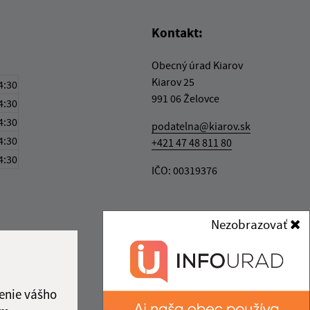
Kontakt:
Obecný úrad Kiarov
Kiarov 25
4:30
991 06 Želovce
4:30
4:30
podatelna@kiarov.sk
4:30
+421 47 48 811 80
4:30
IČO: 00319376
Nezobrazovať
enie vášho