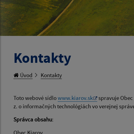
Kontakty
Úvod
Kontakty
Toto webové sídlo
www.kiarov.sk
spravuje Obec
z. o informačných technológiách vo verejnej správe
Správca obsahu
:
Obec Kiarov