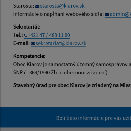
Starosta:
starosta@kiarov.sk
Informácie o napĺňaní webového sídla:
admin@k
Sekretariát:
Tel.:
+421 47 / 488 11 80
E-mail
:
sekretariat@kiarov.sk
Kompetencie
:
Obec Kiarov je samostatný územný samosprávny a 
SNR č. 369/1990 Zb. o obecnom zriadení).
Stavebný úrad pre obec Kiarov je zriadený na Mie
Boli tieto informácie pre vás už