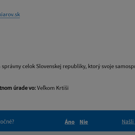
iarov.sk
správny celok Slovenskej republiky, ktorý svoje samo
stnom úrade vo
:
Veľkom Krtíši
itočné?
Našli
Áno
Nie
Boli tieto informácie pre 
Boli tieto informáci