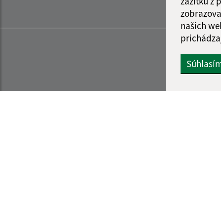
zážitku z
zobrazova
našich we
prichádza
Súhlasí
Informácie o stránke:
Navigácia: