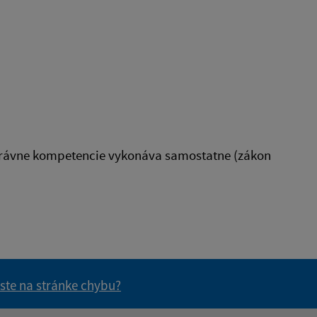
správne kompetencie vykonáva samostatne (zákon
 ste na stránke chybu?
vás užitočné?
e pre vás užitočné?