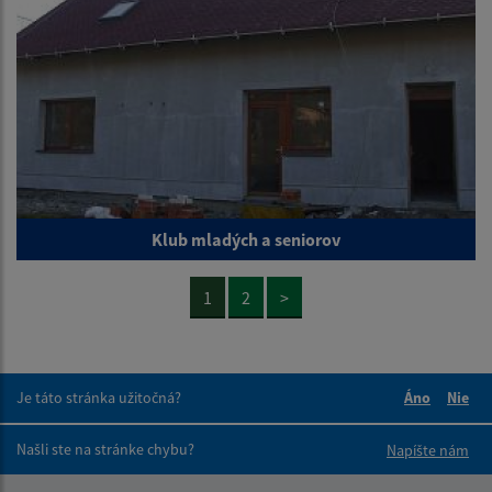
Klub mladých a seniorov
1
2
>
Je táto stránka užitočná?
Áno
Nie
Boli tieto 
Boli 
Našli ste na stránke chybu?
Napíšte nám