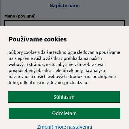
Napíšte nám:
Meno (povinné)
Používame cookies
E-mailová adresa (povinné)
Súbory cookie a ďalšie technológie sledovania používame
na zlepšenie vášho zážitku z prehliadania našich
Text vašej správy (povinné)
webových stránok, na to, aby sme vám zobrazovali
prispôsobený obsah a cielené reklamy, na analýzu
návštevnosti našich webových stránok a na pochopenie
toho, odkiaľ naši návštevníci prichádzajú.
Súhlasím
Oboznámil som sa so
spracúvaním osobných
Odmietam
údajov
Zmeniť moje nastavenia