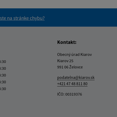
 ste na stránke chybu?
vás užitočné?
e pre vás užitočné?
Kontakt:
Obecný úrad Kiarov
Kiarov 25
4:30
991 06 Želovce
4:30
4:30
podatelna@kiarov.sk
4:30
+421 47 48 811 80
4:30
IČO: 00319376