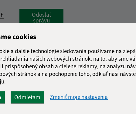
Google reCaptcha Response
Odoslať
ch
správu
ame cookies
okie a ďalšie technológie sledovania používame na zlepš
 prehliadania našich webových stránok, na to, aby sme v
li prispôsobený obsah a cielené reklamy, na analýzu náv
bových stránok a na pochopenie toho, odkiaľ naši návšte
jú.
Zmeniť moje nastavenia
m
Odmietam