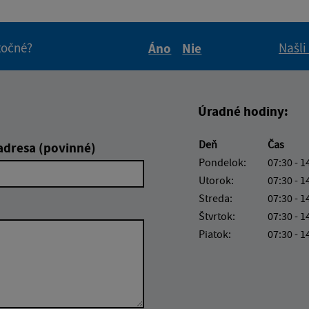
itočné?
Našli
Áno
Nie
Boli tieto informácie pre 
Boli tieto informáci
Úradné hodiny:
Deň
Čas
adresa (povinné)
Pondelok:
07:30 - 1
Utorok:
07:30 - 1
Streda:
07:30 - 1
Štvrtok:
07:30 - 1
Piatok:
07:30 - 1