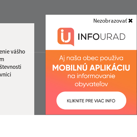
Nezobrazovať
enie vášho
ám
števnosti
vníci