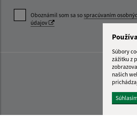
Oboznámil som sa so
spracúvaním osobný
údajov
Použív
Súbory co
zážitku z
zobrazova
našich we
prichádza
Súhlasí