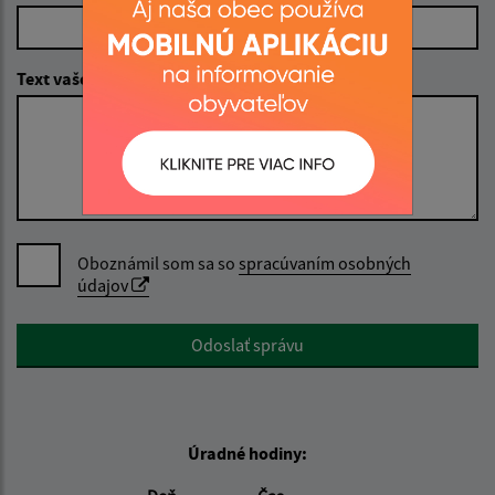
Text vašej správy (povinné)
Oboznámil som sa so
spracúvaním osobných
údajov
Google reCaptcha Response
Odoslať správu
Úradné hodiny: