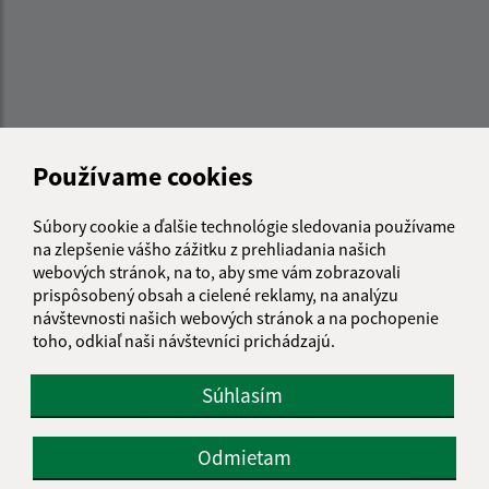
Používame cookies
Súbory cookie a ďalšie technológie sledovania používame
na zlepšenie vášho zážitku z prehliadania našich
webových stránok, na to, aby sme vám zobrazovali
prispôsobený obsah a cielené reklamy, na analýzu
Informácie o stránke:
návštevnosti našich webových stránok a na pochopenie
toho, odkiaľ naši návštevníci prichádzajú.
Vyhlásenie o prístupnosti
Autorské práva
Súhlasím
Ochrana osobných údajov
Navigácia:
Odmietam