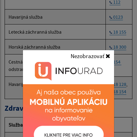
112
Havarijná služba
0123
Letecká záchranná služba
18 155
Horská záchranná služba
18 300
Nezobrazovať
Cestná záchranná služba (SČK):
154
odstraňovanie následkov dopravných nehôd
Havarijná a núdzová služba pre motoristov
18 128
,
18 154
Zdravotné poisťovne
Služba
Tel. č.