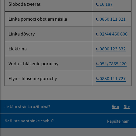
Sloboda zvierat
16 187
Linka pomoci obetiam násila
0850 111 321
Linka dôvery
02/44 460 606
Elektrina
0800 123 332
Voda – hlásenie poruchy
054/7865 420
Plyn – hlásenie poruchy
0850 111 727
Je táto stránka užitočná?
Áno
Nie
Boli tieto 
Boli 
Našli ste na stránke chybu?
Napíšte nám