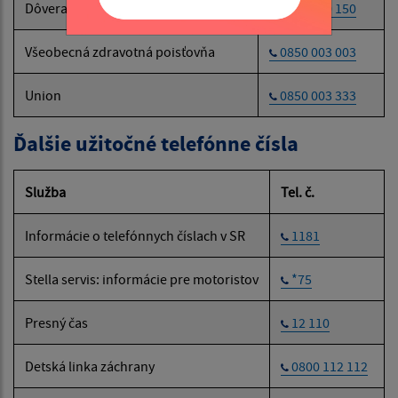
Dôvera
0800 150 150
Všeobecná zdravotná poisťovňa
0850 003 003
Union
0850 003 333
Ďalšie užitočné telefónne čísla
Služba
Tel. č.
Informácie o telefónnych číslach v SR
1181
Stella servis: informácie pre motoristov
*75
Presný čas
12 110
Detská linka záchrany
0800 112 112