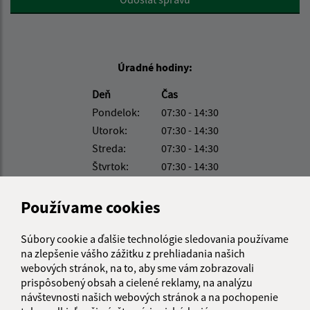
Úradné hodiny:
Deň
Čas
Pondelok:
07:30 - 14:30
Utorok:
07:30 - 14:30
Streda:
07:30 - 14:30
Štvrtok:
07:30 - 14:30
Piatok:
07:30 - 14:30
Používame cookies
Kontakt:
Obecný úrad Kiarov
Súbory cookie a ďalšie technológie sledovania používame
Kiarov 25
na zlepšenie vášho zážitku z prehliadania našich
webových stránok, na to, aby sme vám zobrazovali
991 06 Želovce
prispôsobený obsah a cielené reklamy, na analýzu
návštevnosti našich webových stránok a na pochopenie
podatelna@kiarov.sk