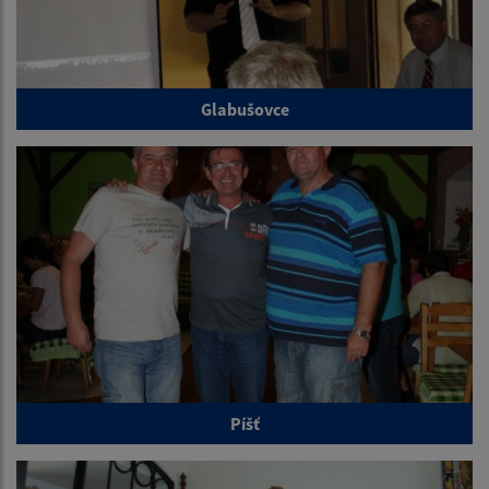
Glabušovce
Píšť