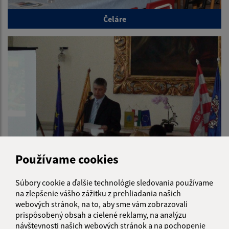
Čeláre
Používame cookies
Szécsény
Súbory cookie a ďalšie technológie sledovania používame
na zlepšenie vášho zážitku z prehliadania našich
webových stránok, na to, aby sme vám zobrazovali
Je táto stránka užitočná?
Áno
Nie
prispôsobený obsah a cielené reklamy, na analýzu
Boli tieto 
Boli 
návštevnosti našich webových stránok a na pochopenie