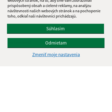
webových stránok, na to, aby sme vám zobrazovali
prispôsobený obsah a cielené reklamy, na analýzu
Je táto stránka užitočná?
Áno
Nie
návštevnosti našich webových stránok a na pochopenie
Boli tieto 
Boli 
toho, odkiaľ naši návštevníci prichádzajú.
Našli ste na stránke chybu?
Napíšte nám
Súhlasím
Napíšte nám:
Odmietam
Meno (povinné)
Zmeniť moje nastavenia
E-mailová adresa (povinné)
Text vašej správy (povinné)