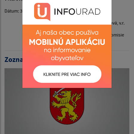
Dátum: 30.10.2022
Iveta Gyürkyová, v.r.
Predseda volebnej komisie
Zoznam volieb: