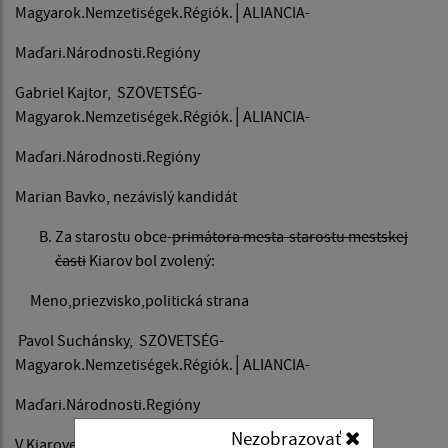
Magyarok.Nemzetiségek.Régiók.│ALIANCIA-
Maďari.Národnosti.Regióny
Gabriel Kajtor, SZÖVETSÉG-
Magyarok.Nemzetiségek.Régiók.│ALIANCIA-
Maďari.Národnosti.Regióny
Marian Bavko, nezávislý kandidát
Za starostu obce-
primátora mesta-starostu mestskej
časti
Kiarov bol zvolený:
Meno,priezvisko,politická strana
Pavol Suchánsky, SZÖVETSÉG-
Magyarok.Nemzetiségek.Régiók.│ALIANCIA-
Maďari.Národnosti.Regióny
Nezobrazovať
V Kiarove