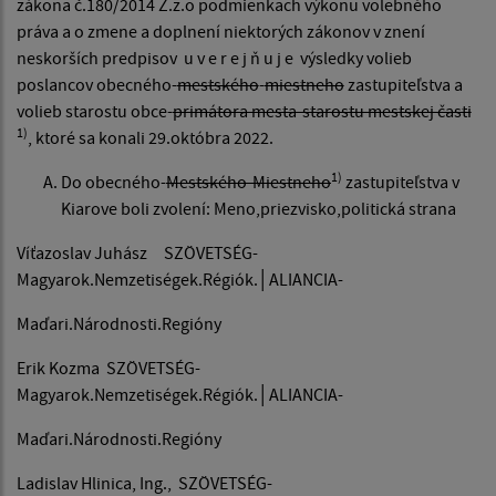
zákona č.180/2014 Z.z.o podmienkach výkonu volebného
práva a o zmene a doplnení niektorých zákonov v znení
neskorších predpisov u v e r e j ň u j e výsledky volieb
poslancov obecného-
mestského
-
miestneho
zastupiteľstva a
volieb starostu obce-
primátora mesta-starostu mestskej časti
1)
, ktoré sa konali 29.októbra 2022.
1)
Do obecného-
Mestského-Miestneho
zastupiteľstva v
Kiarove boli zvolení: Meno,priezvisko,politická strana
Víťazoslav Juhász SZÖVETSÉG-
Magyarok.Nemzetiségek.Régiók.│ALIANCIA-
Maďari.Národnosti.Regióny
Erik Kozma SZÖVETSÉG-
Magyarok.Nemzetiségek.Régiók.│ALIANCIA-
Maďari.Národnosti.Regióny
Ladislav Hlinica, Ing., SZÖVETSÉG-