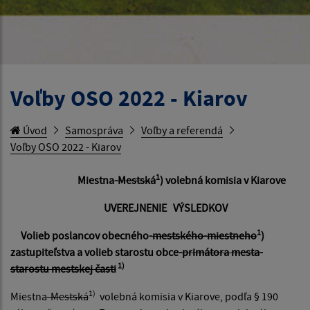
Voľby OSO 2022 - Kiarov
Úvod
Samospráva
Voľby a referendá
Voľby OSO 2022 - Kiarov
1
Miestna-
Mestská
) volebná komisia v Kiarove
UVEREJNENIE VÝSLEDKOV
1
Volieb poslancov obecného-
mestského-miestneho
)
zastupiteľstva a volieb starostu obce-
primátora mesta-
1)
starostu mestskej časti
1)
Miestna
-Mestská
volebná komisia v Kiarove, podľa § 190