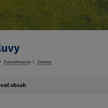
luvy
Zverejňovanie
Zmluvy
ovať obsah
ý výraz: