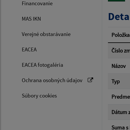
Financovanie
Typ dá
Deta
MAS IKN
Suma 
Verejné obstarávanie
Položka
EACEA
Číslo z
Filtr
EACEA fotogaléria
Názov
Ochrana osobných údajov
Typ
Súbory cookies
Predme
Dátum z
Suma s