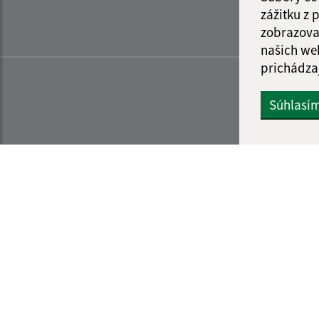
zážitku z
zobrazova
našich we
prichádza
Súhlasí
Informácie o stránke:
Navigácia: