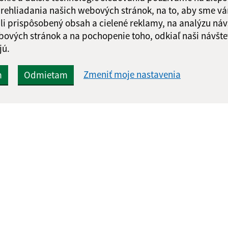
 prehliadania našich webových stránok, na to, aby sme v
li prispôsobený obsah a cielené reklamy, na analýzu náv
bových stránok a na pochopenie toho, odkiaľ naši návšte
jú.
Zmeniť moje nastavenia
m
Odmietam
Rýchle odkazy:
Aktualiz