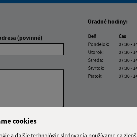
Boli tieto informácie pre 
Boli tieto informáci
Úradné hodiny:
Deň
Čas
adresa (povinné)
Pondelok:
07:30 - 1
Utorok:
07:30 - 1
Streda:
07:30 - 1
Štvrtok:
07:30 - 1
Piatok:
07:30 - 1
ame cookies
Google reCaptcha Response
Odoslať
ch
správu
okie a ďalšie technológie sledovania používame na zlepš