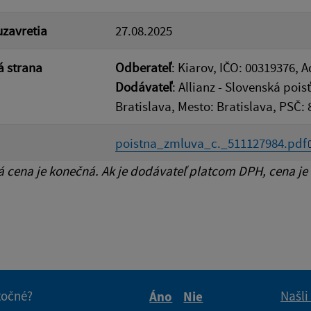
zavretia
27.08.2025
 strana
Odberateľ
: Kiarov, IČO: 00319376, 
Dodávateľ
: Allianz - Slovenská pois
Bratislava, Mesto: Bratislava, PSČ: 
poistna_zmluva_c._511127984.pdf
cena je konečná. Ak je dodávateľ platcom DPH, cena je
itočné?
Našli
Áno
Nie