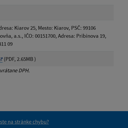
Adresa: Kiarov 25, Mesto: Kiarov, PSČ: 99106
ťovňa, a.s., IČO: 00151700, Adresa: Pribinova 19,
811 09
(PDF, 2.65MB )
 vrátane DPH.
 ste na stránke chybu?