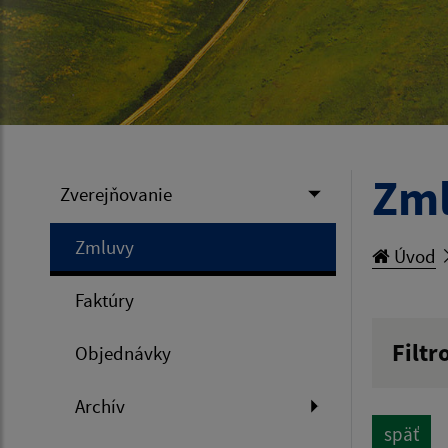
Zm
Zverejňovanie
Zmluvy
Úvod
Faktúry
Filtr
Objednávky
Hľadan
Archív
späť