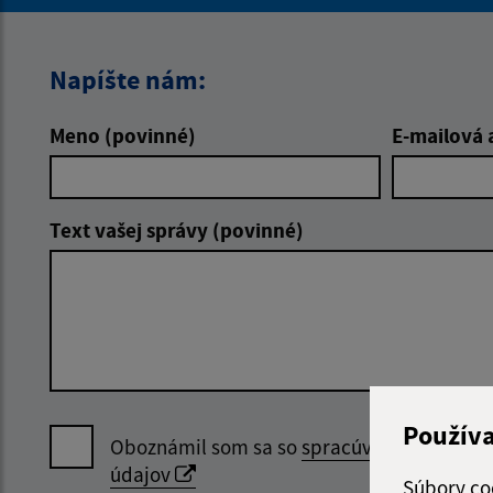
Napíšte nám:
Meno (povinné)
E-mailová 
Text vašej správy (povinné)
Použív
Oboznámil som sa so
spracúvaním osobný
údajov
Súbory co