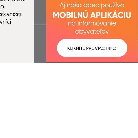
ám
števnosti
vníci
ované:
Správca obsahu: