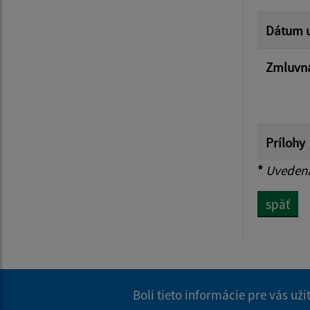
Dátum u
Zmluvná
Prílohy
*
Uvedená 
späť
Boli tieto informácie pre vás už