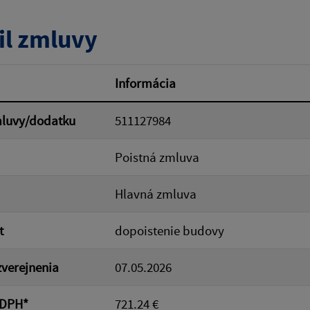
tumu:
Dátum od:
il zmluvy
od:
Suma do:
Informácia
mluvy/dodatku
511127984
ovať
Poistná zmluva
Hlavná zmluva
t
dopoistenie budovy
verejnenia
07.05.2026
 DPH*
721.24 €