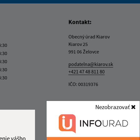
vás užitočné?
e pre vás užitočné?
Kontakt:
Obecný úrad Kiarov
Kiarov 25
4:30
991 06 Želovce
4:30
4:30
podatelna@kiarov.sk
4:30
+421 47 48 811 80
4:30
IČO: 00319376
Nezobrazovať
enie vášho