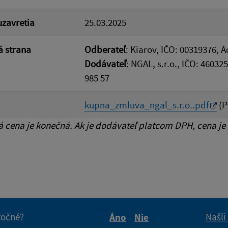
zavretia
25.03.2025
 strana
Odberateľ
: Kiarov, IČO: 00319376, 
Dodávateľ
: NGAL, s.r.o., IČO: 46032
985 57
kupna_zmluva_ngal_s.r.o..pdf
(P
cena je konečná. Ak je dodávateľ platcom DPH, cena je
itočné?
Našli
Áno
Nie