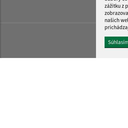
zážitku z
zobrazova
našich we
prichádza
Súhlasí
Informácie o stránke:
Navigácia: