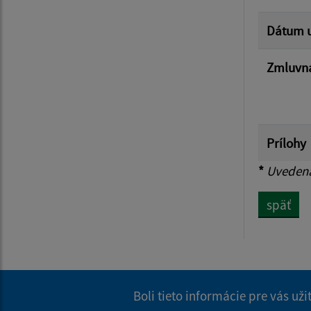
Dátum u
Zmluvná
Prílohy
*
Uvedená 
späť
Boli tieto informácie pre vás už