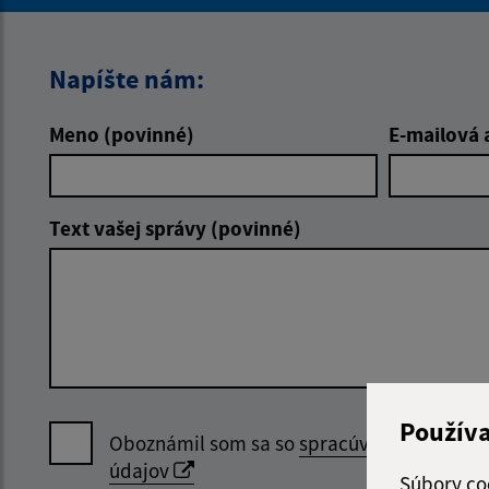
Napíšte nám:
Meno (povinné)
E-mailová 
Text vašej správy (povinné)
Použív
Oboznámil som sa so
spracúvaním osobný
údajov
Súbory co