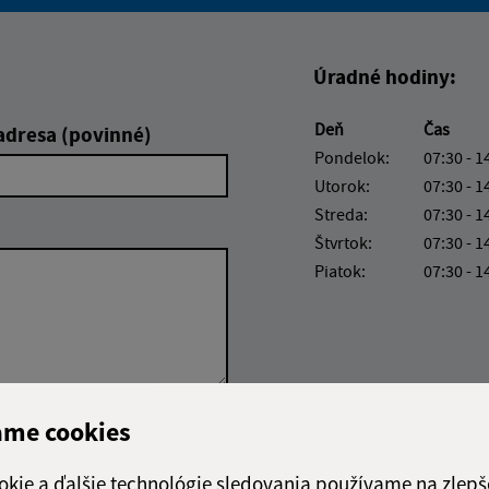
Boli tieto informácie pre 
Boli tieto informáci
Úradné hodiny:
Deň
Čas
adresa (povinné)
Pondelok:
07:30 - 1
Utorok:
07:30 - 1
Streda:
07:30 - 1
Štvrtok:
07:30 - 1
Piatok:
07:30 - 1
ame cookies
Google reCaptcha Response
Odoslať
ch
správu
okie a ďalšie technológie sledovania používame na zlepš