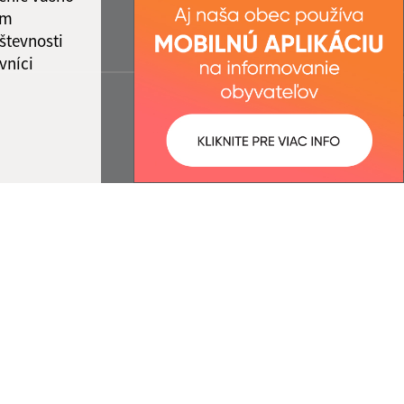
ám
števnosti
vníci
ované:
Správca obsahu: