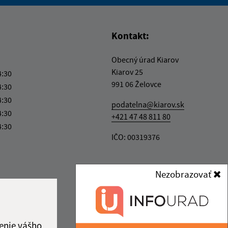
vás užitočné?
e pre vás užitočné?
Kontakt:
Obecný úrad Kiarov
Kiarov 25
4:30
991 06 Želovce
4:30
4:30
podatelna@kiarov.sk
4:30
+421 47 48 811 80
4:30
IČO: 00319376
Nezobrazovať
enie vášho