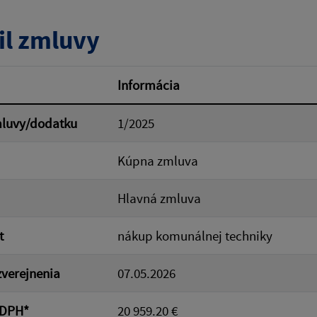
tumu:
Dátum od:
il zmluvy
od:
Suma do:
Informácia
mluvy/dodatku
1/2025
ovať
Kúpna zmluva
Hlavná zmluva
t
nákup komunálnej techniky
verejnenia
07.05.2026
 DPH*
20 959.20 €