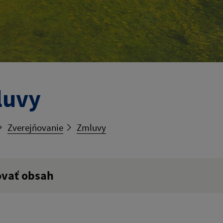
luvy
Zverejňovanie
Zmluvy
ovať obsah
ý výraz: