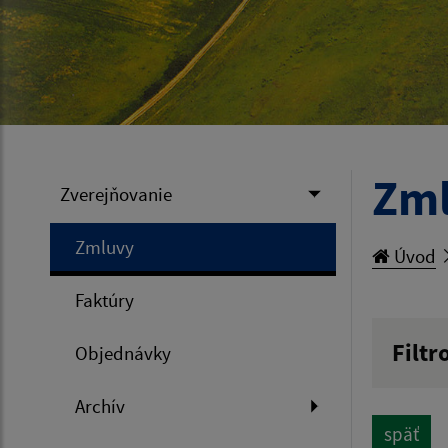
Zm
Zverejňovanie
Zmluvy
Úvod
Faktúry
Filtr
Objednávky
Hľadan
Archív
späť