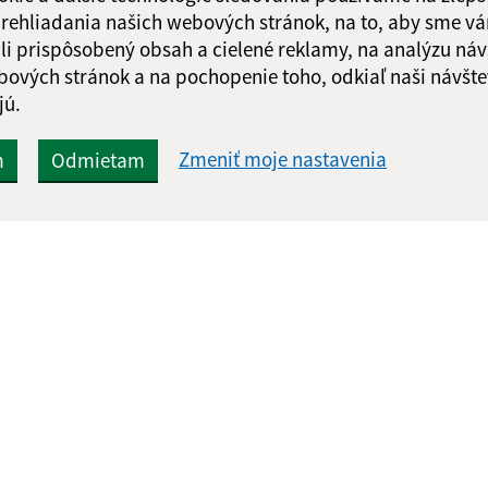
 prehliadania našich webových stránok, na to, aby sme v
li prispôsobený obsah a cielené reklamy, na analýzu náv
bových stránok a na pochopenie toho, odkiaľ naši návšte
jú.
Zmeniť moje nastavenia
m
Odmietam
Rýchle odkazy:
Aktualiz