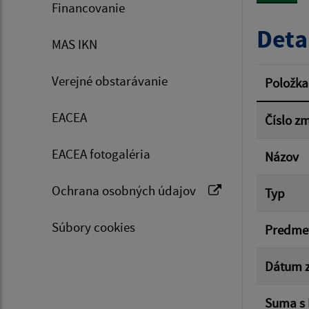
Financovanie
Typ dá
Deta
MAS IKN
Suma 
Verejné obstarávanie
Položka
EACEA
Číslo z
Filtr
EACEA fotogaléria
Názov
Ochrana osobných údajov
Typ
Súbory cookies
Predme
Dátum z
Suma s