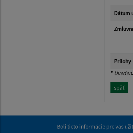
Dátum u
Zmluvná
Prílohy
*
Uvedená 
späť
Boli tieto informácie pre vás už