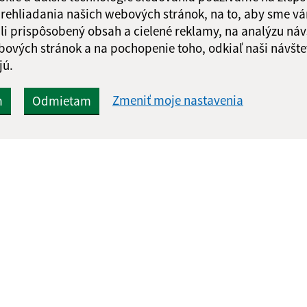
 prehliadania našich webových stránok, na to, aby sme v
li prispôsobený obsah a cielené reklamy, na analýzu náv
bových stránok a na pochopenie toho, odkiaľ naši návšte
jú.
Zmeniť moje nastavenia
m
Odmietam
Rýchle odkazy:
Aktualiz