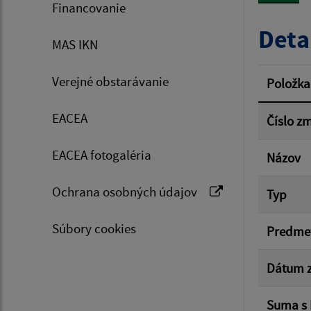
Financovanie
Typ dá
Deta
MAS IKN
Suma 
Verejné obstarávanie
Položka
EACEA
Číslo z
Filtr
EACEA fotogaléria
Názov
Ochrana osobných údajov
Typ
Súbory cookies
Predme
Dátum z
Suma s