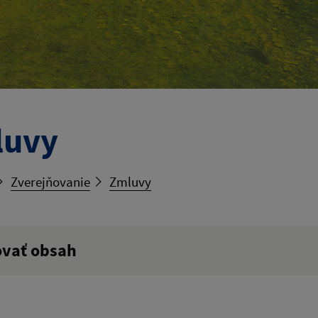
luvy
Zverejňovanie
Zmluvy
ovať obsah
ý výraz: