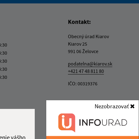
vás užitočné?
e pre vás užitočné?
Kontakt:
Obecný úrad Kiarov
Kiarov 25
4:30
991 06 Želovce
4:30
4:30
podatelna@kiarov.sk
4:30
+421 47 48 811 80
4:30
IČO: 00319376
Nezobrazovať
enie vášho