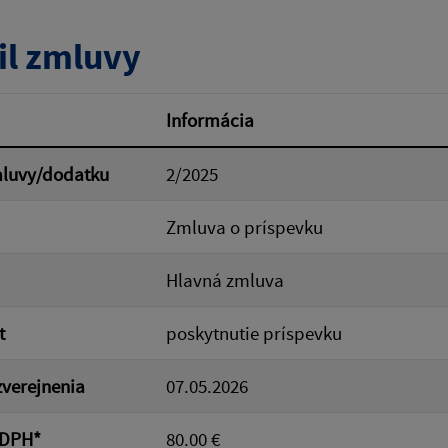
tumu:
Dátum od:
il zmluvy
od:
Suma do:
Informácia
mluvy/dodatku
2/2025
ovať
Zmluva o príspevku
Hlavná zmluva
t
poskytnutie príspevku
verejnenia
07.05.2026
 DPH*
80.00 €