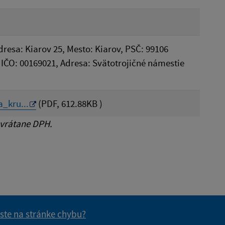
Adresa: Kiarov 25, Mesto: Kiarov, PSČ: 99106
IČO: 00169021, Adresa: Svätotrojičné námestie
_kru...
(PDF, 612.88KB )
 vrátane DPH.
 ste na stránke chybu?