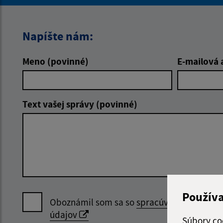
Napíšte nám:
Meno (povinné)
E-mailová 
Text vašej správy (povinné)
Použív
Oboznámil som sa so
spracúvaním osobný
údajov
Súbory co