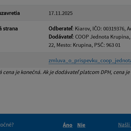
zavretia
17.11.2025
 strana
Odberateľ
: Kiarov, IČO: 00319376, 
Dodávateľ
: COOP Jednota Krupina, 
22, Mesto: Krupina, PSČ: 963 01
zmluva_o_prispevku_coop_jednota
cena je konečná. Ak je dodávateľ platcom DPH, cena je
itočné?
Našli
Áno
Nie