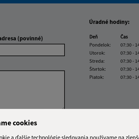
Boli tieto informácie pre 
Boli tieto informáci
Úradné hodiny:
Deň
Čas
adresa (povinné)
Pondelok:
07:30 - 1
Utorok:
07:30 - 1
Streda:
07:30 - 1
Štvrtok:
07:30 - 1
Piatok:
07:30 - 1
ame cookies
Google reCaptcha Response
Odoslať
ch
správu
okie a ďalšie technológie sledovania používame na zlepš