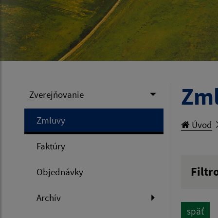
Zm
Zverejňovanie
Zmluvy
Úvod
Faktúry
Filtr
Objednávky
Hľadan
Archív
späť