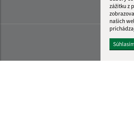
zážitku z
zobrazova
našich we
prichádza
Súhlasí
Informácie o stránke:
Navigácia: