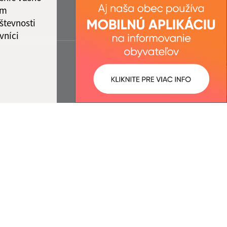
ám
števnosti
vníci
ované:
Správca obsahu: