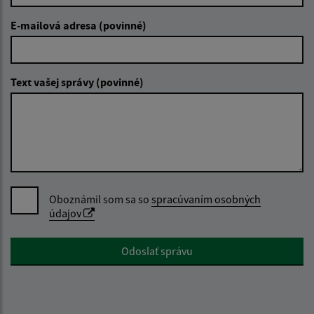
E-mailová adresa (povinné)
Text vašej správy (povinné)
Oboznámil som sa so
spracúvaním osobných
údajov
Google reCaptcha Response
Odoslať správu