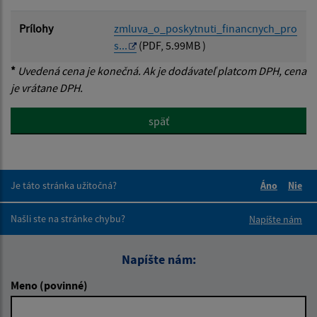
Prílohy
zmluva_o_poskytnuti_financnych_pro
s...
(PDF, 5.99MB )
*
Uvedená cena je konečná. Ak je dodávateľ platcom DPH, cena
je vrátane DPH.
späť
Je táto stránka užitočná?
Áno
Nie
Boli tieto 
Boli 
Našli ste na stránke chybu?
Napíšte nám
Napíšte nám:
Meno (povinné)