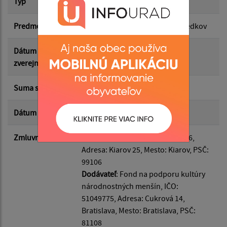
Typ
Hlavná zmluva
Predmet
poskytnutie finančných prostriedkov
Suma do:
Dátum
07.05.2026
zverejnenia
Typ:
Suma s DPH*
2 500.00 €
Dátum uzavretia
07.10.2025
Filtrovať
Reset
Zmluvná strana
Odberateľ
: Kiarov, IČO: 00319376,
Adresa: Kiarov 25, Mesto: Kiarov, PSČ:
99106
Dodávateľ
: Fond na podporu kultúry
národnostných menšín, IČO:
51049775, Adresa: Cukrová 14,
Bratislava, Mesto: Bratislava, PSČ:
81108