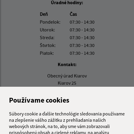
Úradné hodiny:
Deň
Čas
Pondelok:
07:30 - 14:30
Utorok:
07:30 - 14:30
Streda:
07:30 - 14:30
Štvrtok:
07:30 - 14:30
Piatok:
07:30 - 14:30
Kontakt:
Obecný úrad Kiarov
Kiarov 25
991 06 Želovce
Používame cookies
podatelna@kiarov.sk
+421 47 48 811 80
Súbory cookie a ďalšie technológie sledovania používame
na zlepšenie vášho zážitku z prehliadania našich
IČO: 00319376
webových stránok, na to, aby sme vám zobrazovali
prispôsobený obsah a cielené reklamy, na analýzu