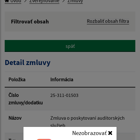
Úvod
Zverejňovanie
Zmluvy
Filtrovať obsah
Rozbaliť obsah filtra
Hľadaný výraz:
späť
Hľadať v:
Detail zmluvy
Typ dátumu:
Položka
Informácia
Dátum od:
Číslo
25-311-01503
zmluvy/dodatku
Dátum do:
Názov
Zmluva o poskytovaní audítorských
služieb
Nezobrazovať
Suma od: