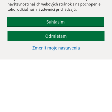
návštevnosti našich webových stránok a na pochopenie
toho, odkiaľ naši návštevníci prichádzajú.
Súhlasím
Odmietam
Zmeniť moje nastavenia
Informácie o stránke:
Vyhlásenie o prístupnosti
Autorské práva
Ochrana osobných údajov