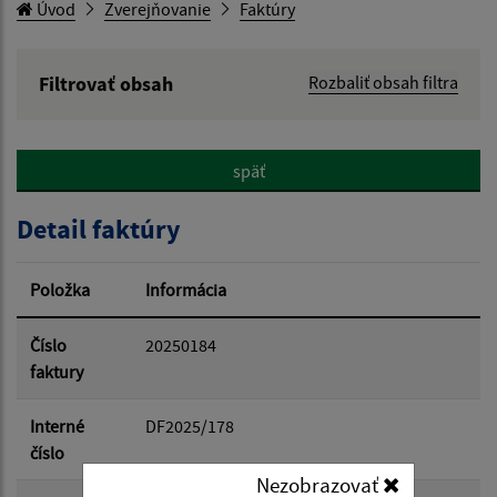
Úvod
Zverejňovanie
Faktúry
Filtrovať obsah
Rozbaliť obsah filtra
Hľadaný výraz:
späť
Hľadať v:
Detail faktúry
Typ dátumu:
Položka
Informácia
Dátum od:
Číslo
20250184
faktury
Dátum do:
Interné
DF2025/178
číslo
Nezobrazovať