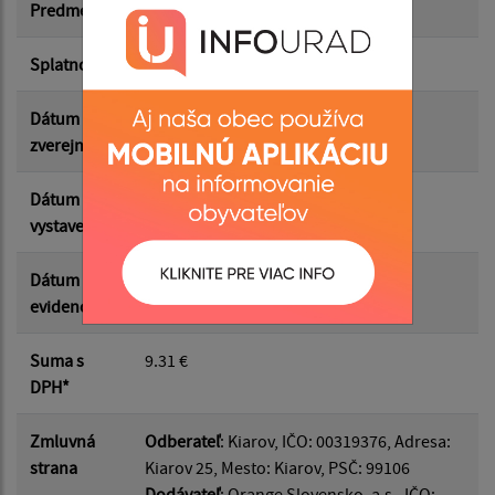
Suma od:
Predmet
Telefon
Splatnosť
10.12.2025
Suma do:
Dátum
16.12.2025
zverejnenia
Filtrovať
Reset
Dátum
26.11.2025
vystavenia
Dátum
04.12.2025
evidencie
Suma s
9.31 €
DPH*
Zmluvná
Odberateľ
: Kiarov, IČO: 00319376, Adresa:
strana
Kiarov 25, Mesto: Kiarov, PSČ: 99106
Dodávateľ
: Orange Slovensko, a.s., IČO: