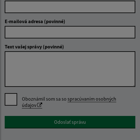
E-mailová adresa (povinné)
Text vašej správy (povinné)
Oboznámil som sa so
spracúvaním osobných
údajov
Google reCaptcha Response
Odoslať správu