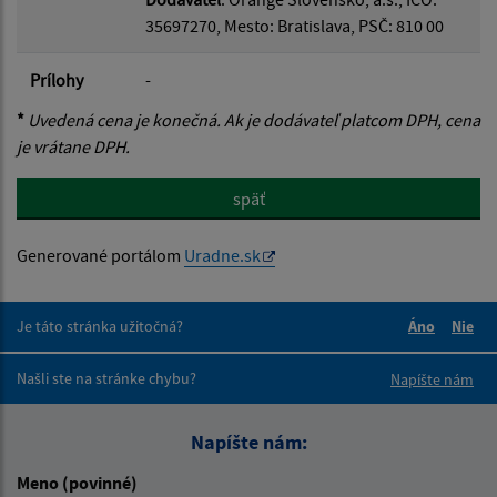
35697270, Mesto: Bratislava, PSČ: 810 00
Prílohy
-
*
Uvedená cena je konečná. Ak je dodávateľ platcom DPH, cena
je vrátane DPH.
späť
Generované portálom
Uradne.sk
Je táto stránka užitočná?
Áno
Nie
Boli tieto 
Boli 
Našli ste na stránke chybu?
Napíšte nám
Napíšte nám:
Meno (povinné)