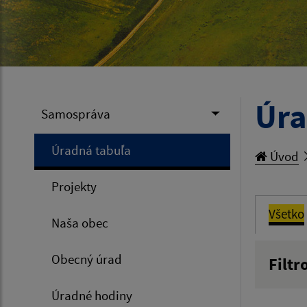
Úra
Samospráva
Úradná tabuľa
Úvod
Projekty
Všetko
Naša obec
Obecný úrad
Filtr
Názov
Úradné hodiny