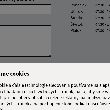
Pondelok:
07:30 - 1
Utorok:
07:30 - 1
Streda:
07:30 - 1
Štvrtok:
07:30 - 1
Piatok:
07:30 - 1
Google reCaptcha Response
Odoslať
ch
ame cookies
správu
okie a ďalšie technológie sledovania používame na zlepš
 prehliadania našich webových stránok, na to, aby sme v
li prispôsobený obsah a cielené reklamy, na analýzu náv
bových stránok a na pochopenie toho, odkiaľ naši návšte
jú.