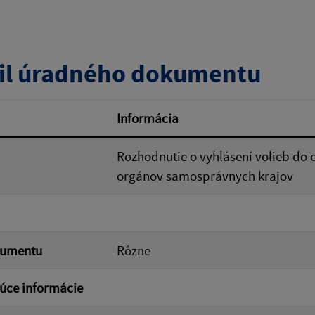
zverejnenia do:
il úradného dokumentu
ovať
Informácia
Rozhodnutie o vyhlásení volieb do 
orgánov samosprávnych krajov
kumentu
Rôzne
úce informácie