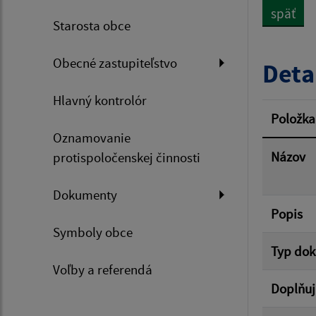
späť
Starosta obce
Dátum 
Obecné zastupiteľstvo
Deta
Hlavný kontrolór
Filtr
Položka
Oznamovanie
Názov
protispoločenskej činnosti
Dokumenty
Popis
Symboly obce
Typ do
Voľby a referendá
Doplňuj