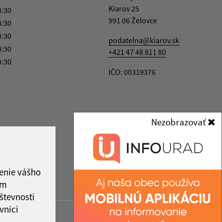
Kiarov 25
4:30
991 06 Želovce
4:30
4:30
podatelna@kiarov.sk
4:30
+421 47 48 811 80
4:30
IČO: 00319376
Nezobrazovať
enie vášho
ám
števnosti
vníci