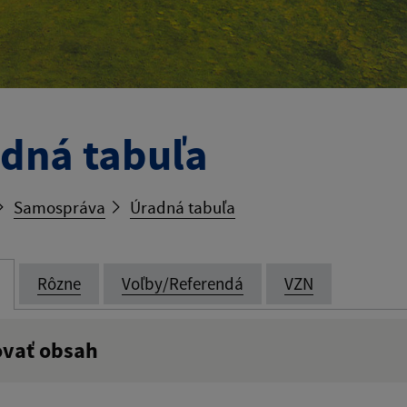
dná tabuľa
Samospráva
Úradná tabuľa
Rôzne
Voľby/Referendá
VZN
ovať obsah
:
Popis: