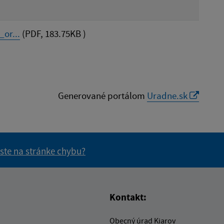
or...
(PDF, 183.75KB )
Generované portálom
Uradne.sk
 ste na stránke chybu?
vás užitočné?
e pre vás užitočné?
Kontakt:
Obecný úrad Kiarov