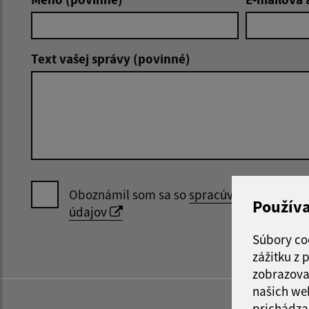
Text vašej správy (povinné)
Oboznámil som sa so
spracúvaním osobný
Použív
údajov
Súbory co
zážitku z
zobrazova
našich we
prichádza