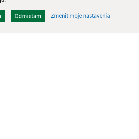
Zmeniť moje nastavenia
m
Odmietam
Rýchle odkazy:
Aktualiz
nku
Aktuality
04.08.2026 
História
RSS
Fotogaléria
Kontakty