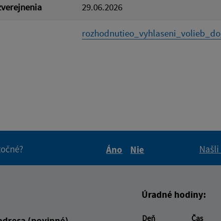
verejnenia
29.06.2026
rozhodnutieo_vyhlaseni_volieb_do_
itočné?
Našli
Áno
Nie
Boli tieto informácie pre 
Boli tieto informáci
Úradné hodiny:
Deň
Čas
adresa (povinné)