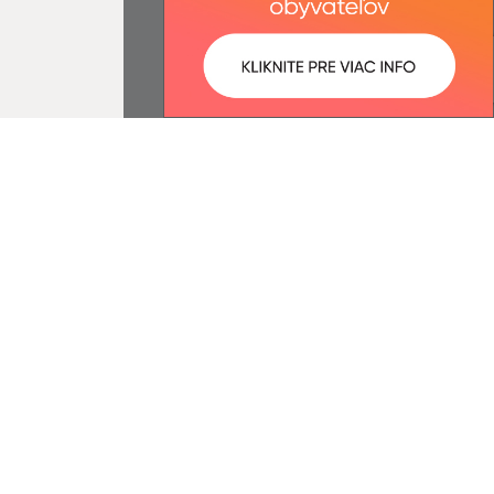
ované:
Správca obsahu:
08:35 hod.
Správca obsahu je Obec Kiarov.
Vytvorené v súlade s
Jednotným
dizajn manuálom elektronických
služieb.