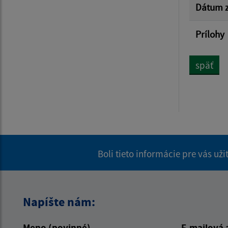
Dátum z
Prílohy
späť
Boli tieto informácie pre vás už
Napíšte nám:
Meno (povinné)
E-mailová 