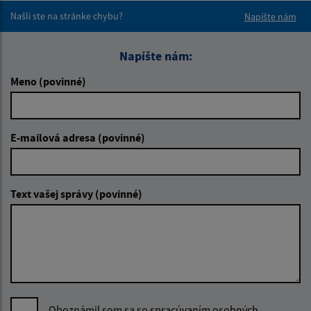
Našli ste na stránke chybu?
Napíšte nám
Napíšte nám:
Meno (povinné)
E-mailová adresa (povinné)
Text vašej správy (povinné)
Oboznámil som sa so
spracúvaním osobných