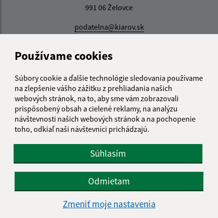
991 06 Želovce
podatelna@kiarov.sk
+421 47 48 811 80
Používame cookies
IČO: 00319376
Súbory cookie a ďalšie technológie sledovania používame
na zlepšenie vášho zážitku z prehliadania našich
webových stránok, na to, aby sme vám zobrazovali
prispôsobený obsah a cielené reklamy, na analýzu
návštevnosti našich webových stránok a na pochopenie
toho, odkiaľ naši návštevníci prichádzajú.
Súhlasím
Odmietam
Zmeniť moje nastavenia