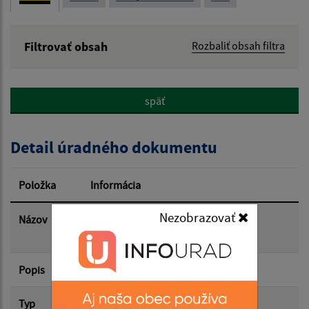
Filtrovať obsah
Rozbaliť obsah filtra
Názov:
späť
Popis:
Detail úradného dokumentu
Dátum zverejnenia od:
Položka
Informácia
Dátum zverejnenia do:
Nezobrazovať
Názov
Referendum 2026 Informovanie
dotknutých osôb
Popis
Filtrovať
Reset
Typ
Rôzne