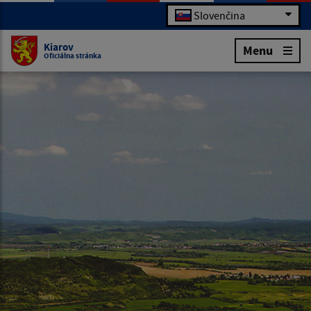
Slovenčina
Kiarov
Menu
Oficiálna stránka