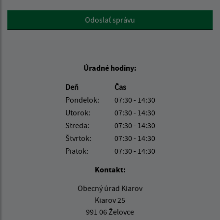
Google reCaptcha Response
Odoslať správu
Úradné hodiny:
Deň
Čas
Pondelok:
07:30 - 14:30
Utorok:
07:30 - 14:30
Streda:
07:30 - 14:30
Štvrtok:
07:30 - 14:30
Piatok:
07:30 - 14:30
Kontakt:
Obecný úrad Kiarov
Kiarov 25
991 06 Želovce