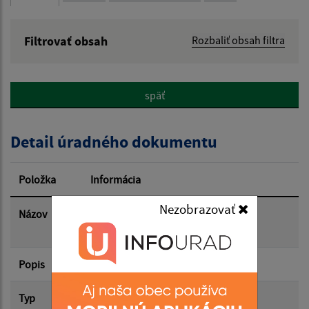
Filtrovať obsah
Rozbaliť obsah filtra
Názov:
späť
Popis:
Detail úradného dokumentu
Dátum zverejnenia od:
Položka
Informácia
Dátum zverejnenia do:
Nezobrazovať
Názov
Referendum 2026 žiadosť o vydanie
hlasovacieho preukazu
Popis
Filtrovať
Reset
Typ
Rôzne