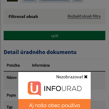
Filtrovať obsah
Rozbaliť obsah filtra
Názov:
späť
Popis:
Detail úradného dokumentu
Dátum zverejnenia od:
Položka
Informácia
Dátum zverejnenia do:
Nezobrazovať
Názov
Referendum 2026 vymenovanie
zapisovateľa
Popis
Filtrovať
Reset
Typ
Rôzne