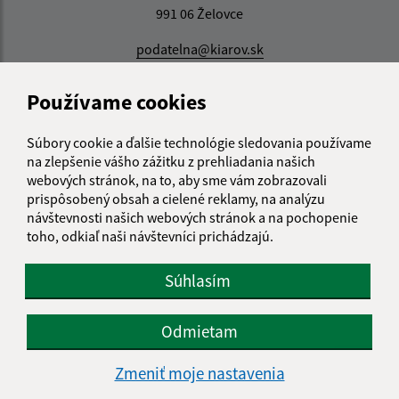
991 06 Želovce
podatelna@kiarov.sk
+421 47 48 811 80
Používame cookies
IČO: 00319376
Súbory cookie a ďalšie technológie sledovania používame
na zlepšenie vášho zážitku z prehliadania našich
webových stránok, na to, aby sme vám zobrazovali
prispôsobený obsah a cielené reklamy, na analýzu
návštevnosti našich webových stránok a na pochopenie
toho, odkiaľ naši návštevníci prichádzajú.
Súhlasím
Odmietam
Zmeniť moje nastavenia