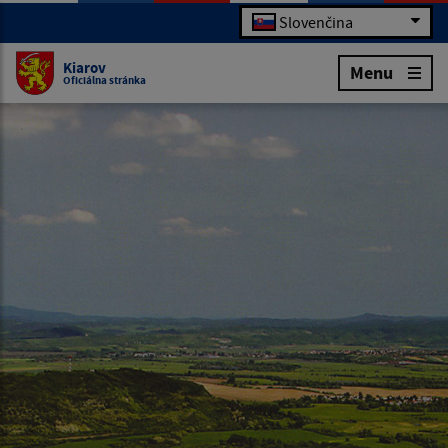
Slovenčina
Kiarov
Menu
Oficiálna stránka