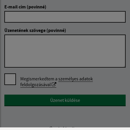
E-mail cím (povinné)
Üzenetének szövege (povinné)
Megismerkedtem a
személyes adatok
feldolgozásával
Google reCaptcha Response
Üzenet küldése
Úradné hodiny: