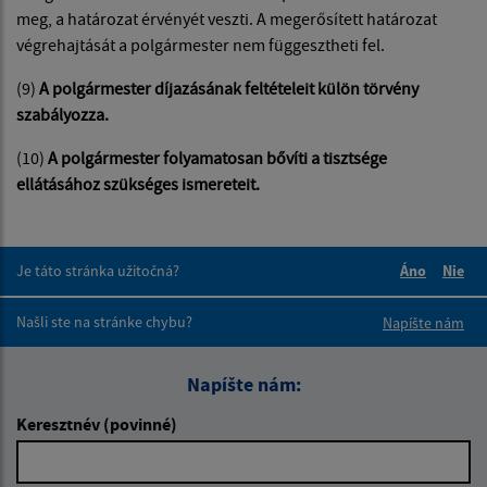
meg, a határozat érvényét veszti. A megerősített határozat
végrehajtását a polgármester nem függesztheti fel.
(9)
A polgármester díjazásának feltételeit külön törvény
szabályozza.
(10)
A polgármester folyamatosan bővíti a tisztsége
ellátásához szükséges ismereteit.
Je táto stránka užitočná?
Áno
Nie
Boli tieto 
Boli 
Našli ste na stránke chybu?
Napíšte nám
Napíšte nám:
Keresztnév (povinné)