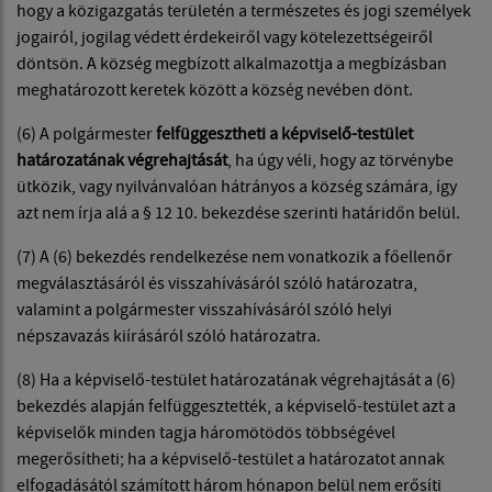
hogy a közigazgatás területén a természetes és jogi személyek
jogairól, jogilag védett érdekeiről vagy kötelezettségeiről
döntsön. A község megbízott alkalmazottja a megbízásban
meghatározott keretek között a község nevében dönt.
(6) A polgármester
felfüggesztheti a képviselő-testület
határozatának végrehajtását
, ha úgy véli, hogy az törvénybe
ütközik, vagy nyilvánvalóan hátrányos a község számára, így
azt nem írja alá a § 12 10. bekezdése szerinti határidőn belül.
(7) A (6) bekezdés rendelkezése nem vonatkozik a főellenőr
megválasztásáról és visszahívásáról szóló határozatra,
valamint a polgármester visszahívásáról szóló helyi
népszavazás kiírásáról szóló határozatra.
(8) Ha a képviselő-testület határozatának végrehajtását a (6)
bekezdés alapján felfüggesztették, a képviselő-testület azt a
képviselők minden tagja háromötödös többségével
megerősítheti; ha a képviselő-testület a határozatot annak
elfogadásától számított három hónapon belül nem erősíti