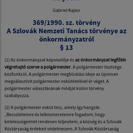
Gabriel Kajtor
369/1990. sz. törvény
A Szlovák Nemzeti Tanács törvénye az
önkormányzatról
§ 13
(1) Az önkormányzat képviselője és
az önkormányzat legfőbb
végrehajtó szerve a polgármester
. A polgármester tisztsége
közfunkció. A polgármester megbízatási ideje az újonnan
megválasztott polgármester eskütételével ér véget. A
polgármester választásának módját külön törvény
szabályozza.
(2) A polgármester esküt tesz, amely így hangzik:
„Becsületemre és lelkiismeretemre fogadom, hogy
kötelességeimet rendesen teljesítem, a község és a Szlovák
Köztársaság érdekeit védelmezem. A Szlovák Köztársaság