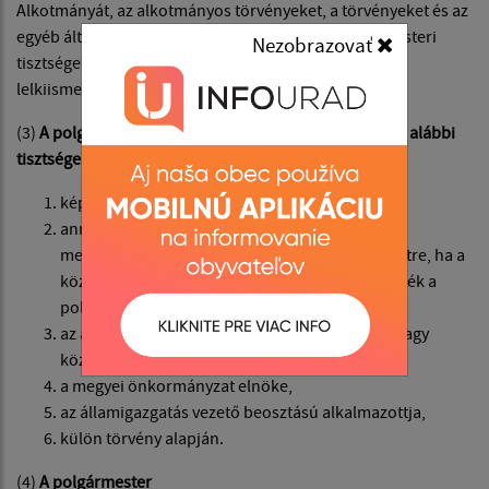
Alkotmányát, az alkotmányos törvényeket, a törvényeket és az
egyéb általánosan kötelező jogszabályokat polgármesteri
Nezobrazovať
tisztségem gyakorlása során legjobb tudásom és
lelkiismeretem szerint fogom alkalmazni.”
(3)
A polgármester tisztsége összeegyeztethetetlen az alábbi
tisztségekkel:
képviselő,
annak a községnek az alkalmazottja, ahol
megválasztották; ez nem vonatkozik arra az esetre, ha a
község alkalmazottját hosszú távon mentesítették a
polgármesteri tisztség ellátása érdekében,
az adott község által létrehozott költségvetési vagy
közhasznú szervezet törvényes képviselője,
a megyei önkormányzat elnöke,
az államigazgatás vezető beosztású alkalmazottja,
külön törvény alapján.
(4)
A polgármester