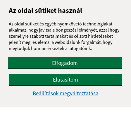
Az oldal sütiket használ
Nap
időidő
Hétfő:
07:30 - 14:30
Az oldal sütiket és egyéb nyomkövető technológiákat
Kedd:
07:30 - 14:30
alkalmaz, hogy javítsa a böngészési élményét, azzal hogy
Szerda:
07:30 - 14:30
személyre szabott tartalmakat és célzott hirdetéseket
Csütörtök:
07:30 - 14:30
jelenít meg, és elemzi a weboldalunk forgalmát, hogy
Péntek:
07:30 - 14:30
megtudjuk honnan érkeztek a látogatóink.
Kontakt:
Elfogadom
Obecný úrad Ipolykér
Kiarov 25
Elutasítom
991 06 Želovce
Beállítások megváltoztatása
podatelna@kiarov.sk
+421 47 48 811 80
IČO: 00319376