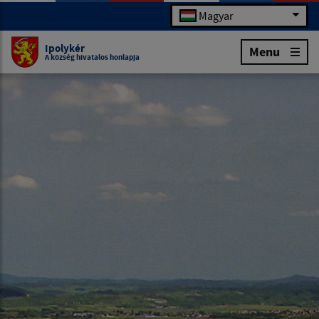
Magyar
Ipolykér
Menu
A község hivatalos honlapja