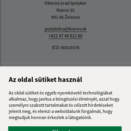
Obecný úrad Ipolykér
Kiarov 25
991 06 Želovce
podatelna@kiarov.sk
+421 47 48 811 80
IČO: 00319376
Az oldal sütiket használ
Az oldal sütiket és egyéb nyomkövető technológiákat
alkalmaz, hogy javítsa a böngészési élményét, azzal hogy
személyre szabott tartalmakat és célzott hirdetéseket
jelenít meg, és elemzi a weboldalunk forgalmát, hogy
megtudjuk honnan érkeztek a látogatóink.