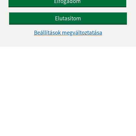
Elfogadom
Elutasítom
Az oldalról:
Beállítások megváltoztatása
Hozzáférhetőségi nyilatkozat
Szerzői jog
Személyes adatok védelme
Navigáció:
Nyomtatás
Honlap térkép
Sütik
Gyors linkek:
A mi falunk
A település történelme
Fotóalbum
Iskolaügy