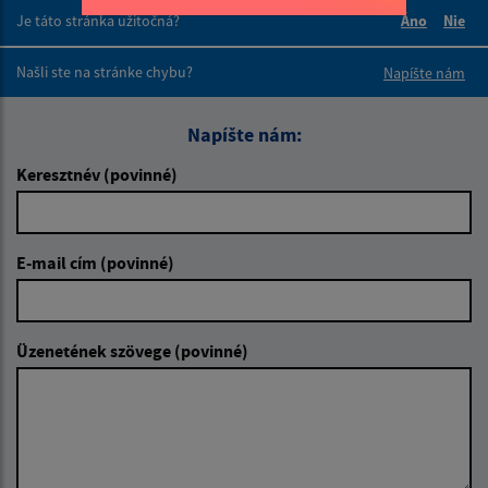
Je táto stránka užitočná?
Áno
Nie
Boli tieto 
Boli 
Našli ste na stránke chybu?
Napíšte nám
Napíšte nám:
Keresztnév (povinné)
E-mail cím (povinné)
Üzenetének szövege (povinné)