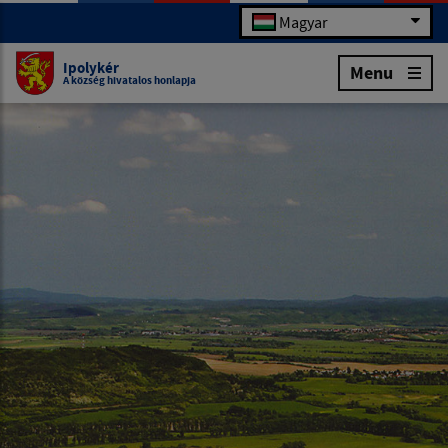
Magyar
Ipolykér
Menu
A község hivatalos honlapja