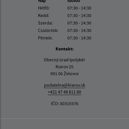
Nap
időidő
Hétfő:
07:30 - 14:30
Kedd:
07:30 - 14:30
Szerda:
07:30 - 14:30
Csütörtök:
07:30 - 14:30
Péntek:
07:30 - 14:30
Kontakt:
Obecný úrad Ipolykér
Kiarov 25
991 06 Želovce
podatelna@kiarov.sk
+421 47 48 811 80
IČO: 00319376