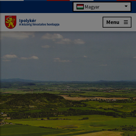
Magyar
Ipolykér
Menu
A község hivatalos honlapja