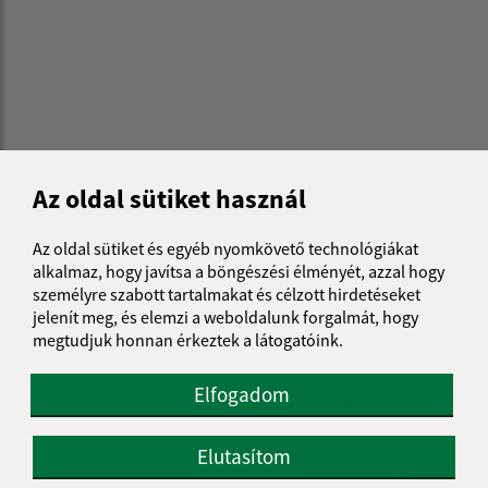
Az oldal sütiket használ
Az oldal sütiket és egyéb nyomkövető technológiákat
alkalmaz, hogy javítsa a böngészési élményét, azzal hogy
személyre szabott tartalmakat és célzott hirdetéseket
Az oldalról:
jelenít meg, és elemzi a weboldalunk forgalmát, hogy
megtudjuk honnan érkeztek a látogatóink.
Hozzáférhetőségi nyilatkozat
Szerzői jog
Elfogadom
Személyes adatok védelme
Navigáció:
Elutasítom