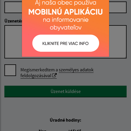
Üzenetének szövege (povinné)
Megismerkedtem a
személyes adatok
feldolgozásával
Google reCaptcha Response
Üzenet küldése
Úradné hodiny: